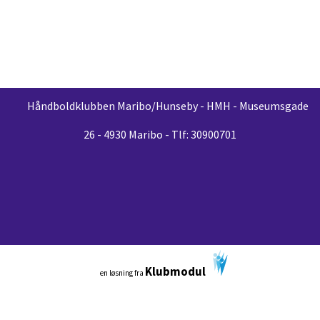
Håndboldklubben Maribo/Hunseby - HMH - Museumsgade
26 - 4930 Maribo - Tlf: 30900701
Klubmodul
en løsning fra